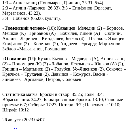
1:3 – Аппельганц (Пономарев, Гришин, 23.31, 5х4).
2:3 – Аплин (Ларичев, 26.33). 3:3 – Епифанов (Эргардт,
Марзаганов, 43.23).
3:4 – Лобанов (65.00, буллит).
«Тюменский легион»
(10): Казанцев. Меледин (2) – Борисов,
Мешков (К) - Грибанов (А) – Бобылев, Ильин (А) – Сюткин,
Аплин – Ларичев – Киндышев, Быков (4) – Пьянков, Язовцев–
Епифанов (2) – Кочетков (2), Андреев –Эргардт, Мартьянов –
Зяблов –Марзаганов, Романенко
«Олимпия» (12):
Кузин. Бычков – Медведев (А), Аппельганц
(2) – Пономарев (К) (2) –Лобанов, Лекомцев – Юшков (А) (2),
Гришин – Мартынец (2) – Голубев, Ус–Ященков (2), Соколов –
Крючков – Трухачев (2), Давыдов – Кожуров, Васин -
Зиновьев –Арсланов, Петров, Соловьев
Статистика матча: Броски в створ: 35:25; Голы: 3:4;
Вбрасывания: 34:27; Блокированные броски: 13:10; Силовые
приемы: 6:7; Отборы: 17:23; Потери: 9:7 ; Перехваты: 10:10;
Штраф: 10:12
26 августа 2023 04:07