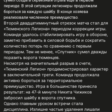
сумел создать серьезный отрыв еще в первом
периоде. В этой ситуации легионеры продолжали
бороться за каждую шайбу. В конце хозяева
реализовали численное преимущество.
Второй двадцатиминутный отрезок матча стал для
«Тюменского Легиона» периодом коррекции игры.
Команде удалось стабилизировать игру в обороне,
заметно прибавить в силовой борьбе и сократить
количество потерь по сравнению с первым
периодом. Тем не менее, «Спутник» сумел дважды
поразить ворота тюменцев.
Несмотря на значительный разрыв в счете,
«Тюменский Легион» продемонстрировал характер
в заключительной трети. Команда продолжала
активно бороться за территориальное
преимущество. Игра в большинстве принесла
результат: на 47-й минуте Никита Чижиков
забросил шайбу в ворота спутника.
Однако главным уроком встречи стала
дисциплина. Излишне частые удаления лишали