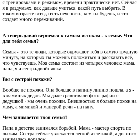
с тренировками и режимом, времени практически нет. Сейчас
я в раздумьях, как дальше учиться, какой путь выбрать. В
таком возрасте всегда есть неясность, кем ты будешь, и это
создает много переживаний.
А теперь давай вернемся к самым истокам - к семье. Что
для тебя семья?
Семья - это те люди, которые окружают тебя в самую трудную
минуту, на которых ты можешь положиться и рассказать всё,
что чувствуешь. Моя семья состоит из четырех человек: мама,
папа, я и сестра-двойняшка.
Вы с сестрой похожи?
Вообще не похожи. Она больше в папину линию пошла, а я -
в маминых дедов. Мы даже сравнивали фотографии с
дедушкой - мы очень похожи. Внешностью я больше похож на
маму, а мимикой и манерой речи - на папу.
Чем занимается твоя семья?
Папа в детстве занимался борьбой. Мама - мастер спорта по
лыжам. Сестра сейчас увлекается легкой атлетикой, а до этого
занималась вокалом.