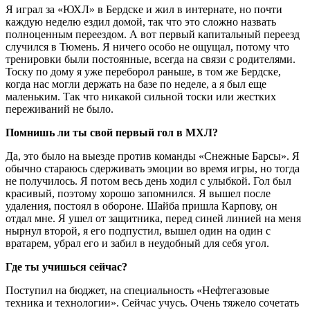
Я играл за «ЮХЛ» в Бердске и жил в интернате, но почти
каждую неделю ездил домой, так что это сложно назвать
полноценным переездом. А вот первый капитальный переезд
случился в Тюмень. Я ничего особо не ощущал, потому что
тренировки были постоянные, всегда на связи с родителями.
Тоску по дому я уже переборол раньше, в том же Бердске,
когда нас могли держать на базе по неделе, а я был еще
маленьким. Так что никакой сильной тоски или жестких
переживаний не было.
Помнишь ли ты свой первый гол в МХЛ?
Да, это было на выезде против команды «Снежные Барсы». Я
обычно стараюсь сдерживать эмоции во время игры, но тогда
не получилось. Я потом весь день ходил с улыбкой. Гол был
красивый, поэтому хорошо запомнился. Я вышел после
удаления, постоял в обороне. Шайба пришла Карпову, он
отдал мне. Я ушел от защитника, перед синей линией на меня
нырнул второй, я его подпустил, вышел один на один с
вратарем, убрал его и забил в неудобный для себя угол.
Где ты учишься сейчас?
Поступил на бюджет, на специальность «Нефтегазовые
техника и технологии». Сейчас учусь. Очень тяжело сочетать