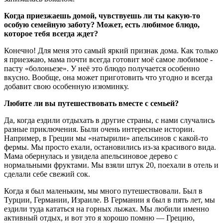
Когда приезжаешь домой, чувствуешь ли ты какую-то
особую семейную заботу? Может, есть любимое блюдо,
которое тебя всегда ждет?
Конечно! Для меня это самый яркий признак дома. Как только
я приезжаю, мама почти всегда готовит моё самое любимое -
пасту «болоньезе». У неё это блюдо получается особенно
вкусно. Вообще, она может приготовить что угодно и всегда
добавит свою особенную изюминку.
Любите ли вы путешествовать вместе с семьей?
Да, когда ездили отдыхать в другие страны, с нами случались
разные приключения. Были очень интересные истории.
Например, в Греции мы «натырили» апельсинов с какой-то
фермы. Мы просто ехали, остановились из-за красивого вида.
Мама обернулась и увидела апельсиновое дерево с
нормальными фруктами. Мы взяли штук 20, поехали в отель и
сделали себе свежий сок.
Когда я был маленьким, мы много путешествовали. Был в
Турции, Германии, Израиле. В Германии я был в пять лет, мы
ездили туда кататься на горных лыжах. Мы любили именно
активный отдых, и вот это я хорошо помню — Грецию,