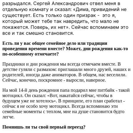
разрыдался. Сергей Александрович отвел меня в
отдельную комнату и сказал: «Дима, привидений не
существует. Есть только один призрак - это я,
который может тебе так навредить, что мало не
покажется. Поверь, их нет». Сейчас вспоминаем это
все и так смешно становится.
Есть ли у вас общее семейное дело или традиции
проведения времени вместе? Может, дни рождения как-то
по-особенному отмечаете?
Праздники и дни рождения мы всегда отмечаем вместе. В
детстве гуляли с размахом: приглашали много друзей, наших и
родителей, иногда даже аниматоров. В общем, нас веселили.
Сейчас, конечно, поскромнее - выросли, наверное.
На мой 14-й день рождения папа подарил мне питбайк - такой
мотоцикл. Он сказал: «Вот, накатайся сейчас, чтобы в
будущем уже не хотелось». В принципе, его план сработал -
сейчас я не особо хочу мотоцикл. Всегда вспоминаю эти
семейные моменты с теплом, мне на душе становится будто
легче.
Помнишь ли ты свой первый переезд?