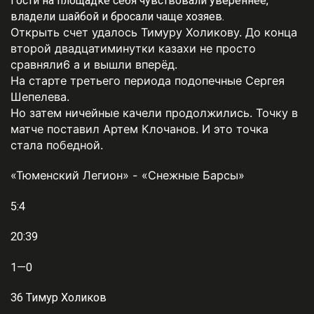
Гости на площадке себя чувствовали увереннее,
владели шайбой и бросали чаще хозяев.
Открыть счет удалось Тимуру Холикову. До конца
второй двадцатиминутки казахи не просто
сравняли6 а и вышли вперёд.
На старте третьего периода подопечные Сергея
Шепелева.
Но затем ничейные качели продолжились. Точку в
матче поставил Артем Клочанов. И это точка
стала победной.
«Тюменский Легион» - «Снежные Барсы»
5:4
20:39
1—0
36 Тимур Холиков