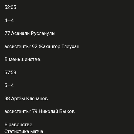
52:05
4—4
77 Асанали Русланулы
ассистенты: 92 Жахангер Тлеухан
В меньшинстве.
57:58
5—4
98 Артём Клочанов
ассистенты: 79 Николай Быков
В равенстве.
Статистика матча