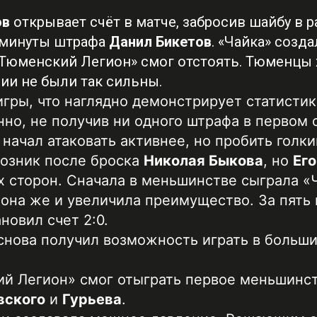
ов
открывает счёт в матче, забросив шайбу в р
2 минуты штрафа
Данил Бикетов
. «Чайка» созд
«Тюменский Легион» смог отстоять. Тюменцы
нии не были так сильны.
игры, что наглядно демонстрирует статистик
но, не получив ни одного штрафа в первом о
ачал атаковать активнее, но пробить голки
возник после броска
Николая Быкова
, но
Ег
 сторон. Сначала в меньшинстве сыграла «Ч
 она же и увеличила преимущество. За пять
овил счет 2:0.
снова получил возможность играть в больши
й Легион» смог отыграть первое меньшинст
вского
и
Гурьева
.