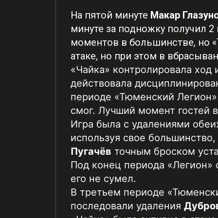
На пятой минуте
Макар Глазун
минуте за подножку получил 
моментов в большинстве, но 
атаке, но при этом в вбрасыва
«Чайка» контролировала ход 
действовала дисциплинирован
периоде «Тюменский Легион» н
смог. Лучший момент гостей 
Игра была с удалениями обеих
используя свое большинство,
Пугачёв
точным броском устан
Под конец периода «Легион» 
его не сумел.
В третьем периоде «Тюменски
последовали удаления
Дубро