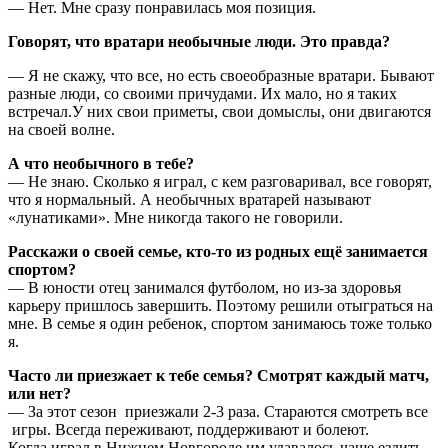
— Нет. Мне сразу понравилась моя позиция.
Говорят, что вратари необычные люди. Это правда?
— Я не скажу, что все, но есть своеобразные вратари. Бывают
разные люди, со своими причудами. Их мало, но я таких
встречал.У них свои приметы, свои домыслы, они двигаются
на своей волне.
А что необычного в тебе?
— Не знаю. Сколько я играл, с кем разговаривал, все говорят,
что я нормальный. А необычных вратарей называют
«лунатиками». Мне никогда такого не говорили.
Расскажи о своей семье, кто-то из родных ещё занимается
спортом?
— В юности отец занимался футболом, но из-за здоровья
карьеру пришлось завершить. Поэтому решили отыграться на
мне. В семье я один ребенок, спортом занимаюсь тоже только
я.
Часто ли приезжает к тебе семья? Смотрят каждый матч,
или нет?
— За этот сезон приезжали 2-3 раза. Стараются смотреть все
игры. Всегда переживают, поддерживают и болеют.
Когда играл в Нижнем Новгороде им удавалось чаще ездить