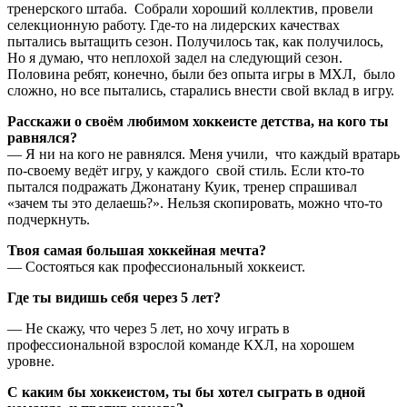
тренерского штаба. Собрали хороший коллектив, провели
селекционную работу. Где-то на лидерских качествах
пытались вытащить сезон. Получилось так, как получилось,
Но я думаю, что неплохой задел на следующий сезон.
Половина ребят, конечно, были без опыта игры в МХЛ, было
сложно, но все пытались, старались внести свой вклад в игру.
Расскажи о своём любимом хоккеисте детства, на кого ты
равнялся?
— Я ни на кого не равнялся. Меня учили, что каждый вратарь
по-своему ведёт игру, у каждого свой стиль. Если кто-то
пытался подражать Джонатану Куик, тренер спрашивал
«зачем ты это делаешь?». Нельзя скопировать, можно что-то
подчеркнуть.
Твоя самая большая хоккейная мечта?
— Состояться как профессиональный хоккеист.
Где ты видишь себя через 5 лет?
— Не скажу, что через 5 лет, но хочу играть в
профессиональной взрослой команде КХЛ, на хорошем
уровне.
С каким бы хоккеистом, ты бы хотел сыграть в одной