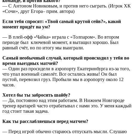
команде, и против какого?
— С Антоном Новиковым, и против него сыграть. (Игрок ХК
«Сочи», друг Егора– прим. автора)
Если тебя спросят: «Твой самый крутой сейв?», какой
момент придёт на ум?
— В плей-офф «Чайка» играла с «Толпаром». Во втором
периоде был ключевой момент, я вытащил хорошо. Был
равный счёт, но по итогу мы выиграли.
Самый необычный случай, который происходил у тебя во
время выездных матчей?
— Один раз просидели в аэропорту Екатеринбурга из-за того,
что упал военный самолёт. Все остались живы! Он был
пустой, перевозил груз. Пробыли мы в аэропорту около 12
часов.
Хотел бы ты забросить шайбу?
— Да, постоянно над этим работаем. В Нижнем Новгороде
тренер вратарей часто отрабатывал с нами это. У меня каждый
год стоит такая задача.
Как ты расслабляешься перед матчем?
— Перед игрой обычно стараюсь отпускать мысли. Слушаю