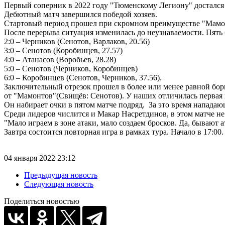
Первый соперник в 2022 году "Тюменскому Легиону" достался
Дебютный матч завершился победой хозяев.
Стартовый период прошел при скромном преимуществе "Мамон
После перерыва ситуация изменилась до неузнаваемости. Пять б
2:0 – Черников (Сенотов, Варлаков, 20.56)
3:0 – Сенотов (Коробинцев, 27.57)
4:0 – Атанасов (Воробьев, 28.28)
5:0 – Сенотов (Черников, Коробинцев)
6:0 – Коробинцев (Сенотов, Черников, 37.56).
Заключительный отрезок прошел в более или менее равной борь
от "Мамонтов"(Свищёв: Сенотов). У наших отличилась первая 
Он набирает очки в пятом матче подряд. За это время нападающ
Среди лидеров числится и Макар Насретдинов, в этом матче не
"Мало играем в зоне атаки, мало создаем бросков. Да, бывают а
Завтра состоится повторная игра в рамках тура. Начало в 17:00
04 января 2022 23:12
Предыдущая новость
Следующая новость
Поделиться новостью