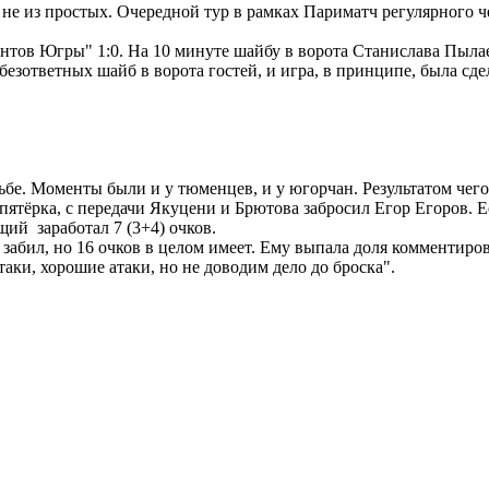
 не из простых. Очередной тур в рамках Париматч регулярног
тов Югры" 1:0. На 10 минуте шайбу в ворота Станислава Пыла
езответных шайб в ворота гостей, и игра, в принципе, была сде
бе. Моменты были и у тюменцев, и у югорчан. Результатом чего
пятёрка, с передачи Якуцени и Брютова забросил Егор Егоров. 
ий заработал 7 (3+4) очков.
 забил, но 16 очков в целом имеет. Ему выпала доля комментиро
таки, хорошие атаки, но не доводим дело до броска".
.