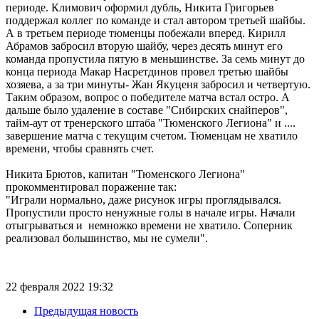
периоде. Климович оформил дубль, Никита Григорьев
поддержал коллег по команде и стал автором третьей шайбы.
А в третьем периоде тюменцы побежали вперед. Кирилл
Абрамов забросил вторую шайбу, через десять минут его
команда пропустила пятую в меньшинстве. За семь минут до
конца периода Макар Насретдинов провел третью шайбы
хозяева, а за три минуты- Жан Якуценя забросил и четвертую.
Таким образом, вопрос о победителе матча встал остро. А
дальше было удаление в составе "Сибирских снайперов",
тайм-аут от тренерского штаба "Тюменского Легиона" и ....
завершение матча с текущим счетом. Тюменцам не хватило
времени, чтобы сравнять счет.
Никита Брютов, капитан "Тюменского Легиона"
прокомментировал поражение так:
"Играли нормально, даже рисунок игры проглядывался.
Пропустили просто ненужные голы в начале игры. Начали
отыгрываться и немножко времени не хватило. Соперник
реализовал большинство, мы не сумели".
22 февраля 2022 19:32
Предыдущая новость