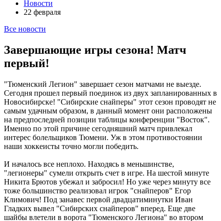
Новости
22 февраля
Все новости
Завершающие игры сезона! Матч
первый!
"Тюменский Легион" завершает сезон матчами не выезде.
Сегодня прошел первый поединок из двух запланированных в
Новосибирске! "Сибирские снайперы" этот сезон проводят не
самым удачным образом, в данный момент они расположены
на предпоследней позиции таблицы конференции "Восток".
Именно по этой причине сегодняшний матч привлекал
интерес болельщиков Тюмени. Уж в этом противостоянии
наши хоккеисты точно могли победить.
И началось все неплохо. Находясь в меньшинстве,
"легионеры" сумели открыть счет в игре. На шестой минуте
Никита Брютов убежал и забросил! Но уже через минуту все
тоже большинство реализовал игрок "снайперов" Егор
Климович! Под занавес первой двадцатиминутки Иван
Гладких вывел "Сибирских снайперов" вперед. Еще две
шайбы влетели в ворота "Тюменского Легиона" во втором