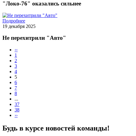
"Локо-76" оказались сильнее
Подробнее
19 декабря 2025
Не перехитрили "Авто"
‹‹
1
2
3
4
5
6
7
8
...
37
38
››
Будь в курсе новостей команды!